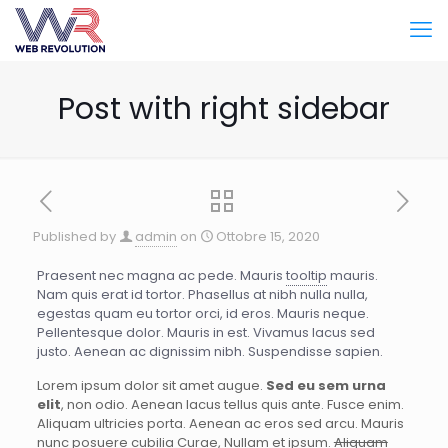
Post with right sidebar
Published by
admin
on
Ottobre 15, 2020
Praesent nec magna ac pede. Mauris
tooltip
mauris.
Nam quis erat id tortor. Phasellus at nibh nulla nulla,
egestas quam eu tortor orci, id eros. Mauris neque.
Pellentesque dolor. Mauris in est. Vivamus lacus sed
justo. Aenean ac dignissim nibh. Suspendisse sapien.
Lorem ipsum dolor sit amet augue.
Sed eu sem urna
elit
, non odio. Aenean lacus tellus quis ante. Fusce enim.
Aliquam ultricies porta. Aenean ac eros sed arcu. Mauris
nunc posuere cubilia Curae, Nullam et ipsum.
Aliquam